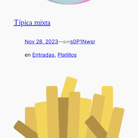
Típica mixta
Nov 28, 2023
—
s0P1Nwsr
por
en
Entradas
, 
Platillos