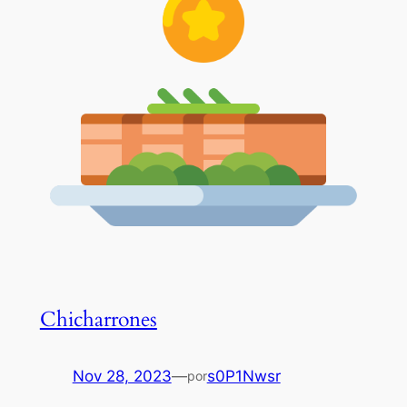
Chicharrones
Nov 28, 2023
—
s0P1Nwsr
por