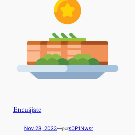
Encuájate
Nov 28, 2023
—
s0P1Nwsr
por