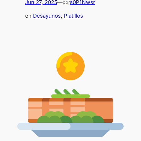
Jun 27, 2025
—
s0P1Nwsr
por
en
Desayunos
, 
Platillos