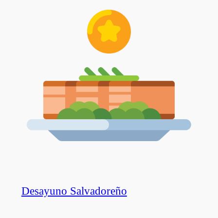
Desayuno Salvadoreño