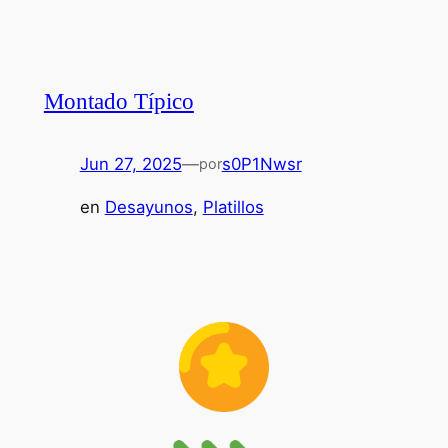
Montado Típico
Jun 27, 2025
—
s0P1Nwsr
por
en
Desayunos
, 
Platillos