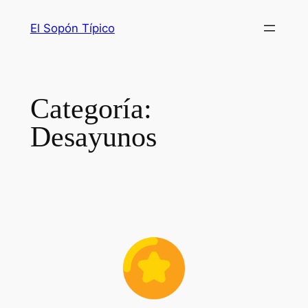
Saltar
El Sopón Típico
al
contenido
Categoría:
Desayunos