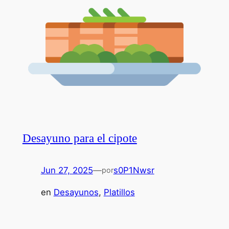
Desayuno para el cipote
Jun 27, 2025
—
s0P1Nwsr
por
en
Desayunos
, 
Platillos