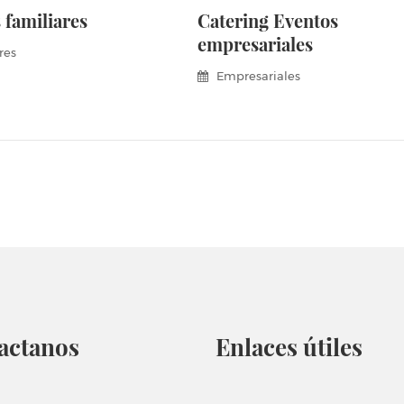
 familiares
Catering Eventos
empresariales
res
Empresariales
actanos
Enlaces útiles