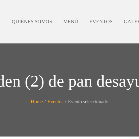
O
QUIÉNES SOMOS
MENÚ
EVENTOS
GALE
den (2) de pan desay
Home
/
Eventos
/
Evento seleccionado